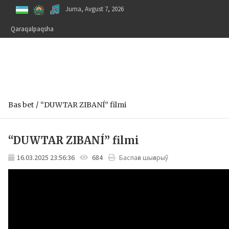
Skip
Juma, Avgust 7, 2026
to
content
Qaraqalpaqsha
Bas bet
“DUWTAR ZIBANÍ” filmi
“DUWTAR ZIBANÍ” filmi
16.03.2025 23:56:36
684
Баспаға шығарыў