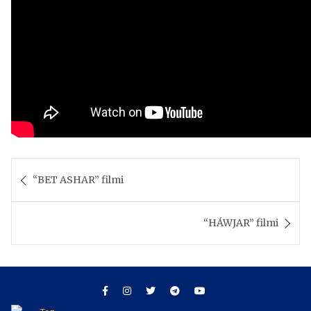
Post
navigation
“BET ASHAR” filmi
“HÁWJAR” filmi