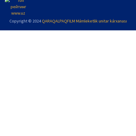
Copyright © 2024
QARAQALPAQFILM Mámleketlik unitar kárxanası