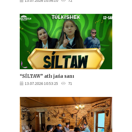
13.07.2026 10:56:10
72
“SÍLTAW” atlı jańa sanı
13.07.2026 10:53:25
71