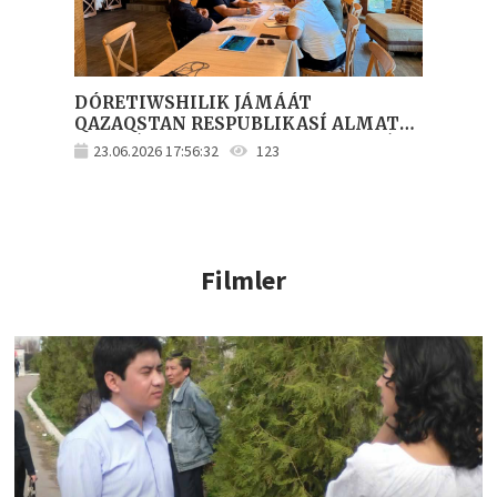
DÓRETIWSHILIK JÁMÁÁT
QAZAQSTAN RESPUBLIKASÍ ALMATÍ
QALASÍNA SAPAR MENEN ATLANDÍ
23.06.2026 17:56:32
123
Filmler