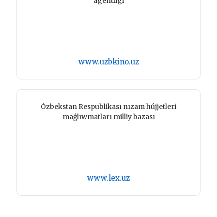
agentligi
www.uzbkino.uz
Ózbekstan Respublikası nızam hújjetleri
maǵlıwmatları milliy bazası
www.lex.uz