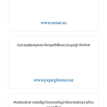
www.senat.uz
Qaraqalpaqstan Respublikası Joqarǵı Keńesi
www.joqargikenes.uz
Madaniyat vazirligi huzuridagi Kinematografiya