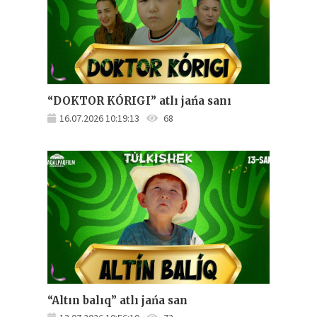
“DOKTOR KÓRIGI” atlı jańa sanı
16.07.2026 10:19:13
68
“Altın balıq” atlı jańa san