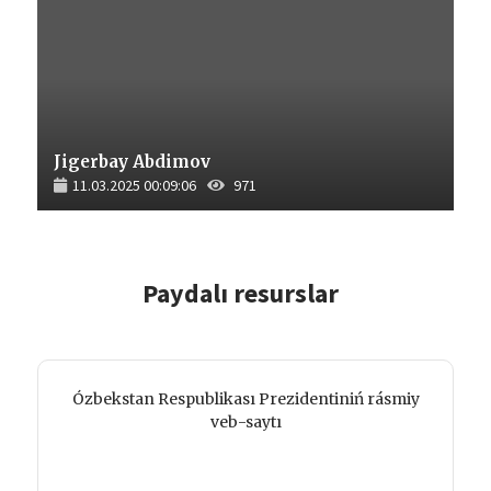
Jigerbay Abdimov
11.03.2025 00:09:06
971
Paydalı resurslar
Ózbekstan Respublikası Prezidentiniń rásmiy
veb-saytı