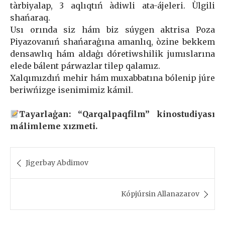
tàrbiyalap, 3 aqlıqtıń àdiwli ata-ájeleri. Ùlgili
shańaraq.
Usı orında siz hám biz súygen aktrisa Poza
Piyazovanıń shańaraģına amanlıq, òzine bekkem
densawlıq hám aldaģı dóretiwshilik jumıslarına
elede bálent párwazlar tilep qalamız.
Xalqımızdıń mehir hám muxabbatına bólenip júre
beriwńizge isenimimiz kámil.
Tayarlaģan: “Qarqalpaqfilm” kinostudiyası
málimleme xızmeti.
Post
navigation
Jigerbay Abdimov
Kópjúrsin Allanazarov