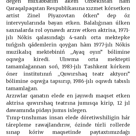
degen muxabbatım àkem Ózbekistan hàm
Qaraqalpaqstan Respublikasına xızmet kórsetken
artist Zinel Piyazovtan ótken” dep óz
intervyularında bayan etken. Balalıġınan úlken
saxnalarda rol oynawdı arzıw etken aktrisa, 1971-
jılı Nókis qalasındaģı 4-sanlı orta mektepke
tuńġısh qádemlerin qoyġan hàm 1977-jılı Nókis
muzikalıq mektebiniń ,,Ayaq oyın” bólimine
oqıwģa kiredi. Ulıwma orta mektepti
tamamlaģannan soń, 1983-jılı Tashkent kórkem
óner institutınıń ,,Quwırshaq teatr aktyorı”
bólimine oqıwģa tapsırıp, 1986-jılı oqıwdı tabıslı
tamamlaġan.
Arzıwlar qanatın elede en jayıwdı maqset etken
aktrisa quwırshaq teatrına jumısqa kirip, 12 jıl
dawamında pidayı jumıs islegen.
Tınıp-tınshımas insan elede dóretiwshiligin hár
tárepleme rawajlandırıw, ózinde túrli rollerde
sınap kóriw maqsetinde paytaxtımızdaġı