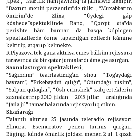
Jipek , “Màrtlik hàm jawızlıq”ta jalmawız kempir,
“Baxtım meniń perzentim”de tùlki , “Muxabbatım
ómirim”de Zlixa, “Ùydegi gáp
kóshede”spektaklinde Rano, “Qorqıt ata”da
perishte hàm bunnan da basqa kóplegen
spektakllerde ózine tapsırılġan rollerdi kámine
keltirip, atqarıp kelmekte.
R.Piyazova tek ġana aktrisa emes bálkim rejissura
tarawında da bir qatar jumıslardı ámelge asırġan.
Saxnalastırgʻan spektaklleri;
“Saġındım” teatrlastırılgʻan shou, “Togʻaydaġı
bayram”, “Erkebaydıń qılıģı”, “Ońımdaġı túsim”,
“Salpan qulaqlar”, “Úsh erinshek” xalq erteklerin
saxnalastırıp,2010-jıldan 2015-jıllar aralıģında
“Jańa jıl” tamashalarında rejissyorlıq etken.
Shańaraģı
Talantlı aktrisa 25 jasında teleradio rejissyorı
Elmurat Esemuratov penen turmıs qurġan.
Búgingi kúnde ómirlik joldası menen 2 ul, 1 qızdı