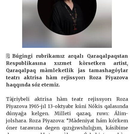
🗒
Búgingi rubrikamız arqalı Qaraqalpaqstan
Respublikasına xızmet kòrsetken artist,
Qaraqalpaq màmleketlik jas tamashagóylar
teatrı aktrisa hàm rejissyorı Roza Piyazova
haqqında sóz etemiz.
Tàjriybeli aktrisa hàm teatr rejissyorı Roza
Piyazova 1965-jıl 13-oktyabr kúni Nókis qalasında
dúnyaģa kelgen. Milleti qazaq, ruwı: Álim-
jolshara. Roza Piyazova: “Màdeniyat hám kórkem
óner tarawına degen qızıġıwshılıġım, kásibime