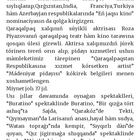
sıylıqlanıp,Qırġızstan,India, Franciya,Turkiya
hàm Azerbayjan respublikalarında “Eń jaqsı kino”
nominaciyasın da qolġa kirgizgen.
Qaraqalpaq xalqınıń súyikli aktrisası Roza
Piyazovanıń qaraqalpaq teatr hàm kino tarawına
qosqan úlesi girewli. Aktirsa xalqımızdıń júrek
tórinen tereń orın alıp, pidayı xızmetleri ushın
màmleketimiz tàrepinen “Qaraqalpaqstan
Respublikasına xızmet kórsetken artist”
“Mádeniyat pidayısı” kókirek belgileri menen
xoshametlengen.
Miynet jolı 37 jıl.
Usı jıllar dawamında oynaġan spektaklleri,
“Buratino” spektaklinde Buratino, “Bir qızġa tórt
ashıq”ta Sajda, “Qarakóz”de Tekti,
“Qıymayman”da Larisanıń anası,hayal hàm sudya,
“Watan topraģı”nda kempir, “Sıyqırlı dàn”de
qoyan, “Qız jigirmaġa shıqqanda” spektaklinde