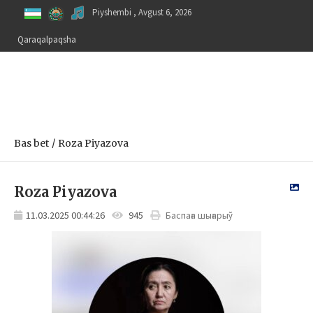
Skip
Piyshembi , Avgust 6, 2026
to
content
Qaraqalpaqsha
Bas bet
Roza Piyazova
Roza Piyazova
11.03.2025 00:44:26
945
Баспаға шығарыў