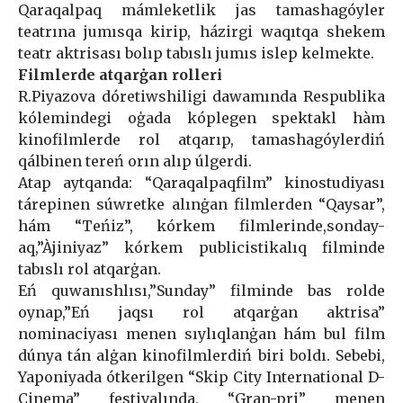
Qaraqalpaq mámleketlik jas tamashagóyler
teatrına jumısqa kirip, házirgi waqıtqa shekem
teatr aktrisası bolıp tabıslı jumıs islep kelmekte.
Filmlerde atqarġan rolleri
R.Piyazova dóretiwshiligi dawamında Respublika
kólemindegi oģada kóplegen spektakl hàm
kinofilmlerde rol atqarıp, tamashagóylerdiń
qálbinen tereń orın alıp úlgerdi.
Atap aytqanda: “Qaraqalpaqfilm” kinostudiyası
tárepinen súwretke alınġan filmlerden “Qaysar”,
hám “Teńiz”, kórkem filmlerinde,sonday-
aq,”Àjiniyaz” kórkem publicistikalıq filminde
tabıslı rol atqarġan.
Eń quwanıshlısı,”Sunday” filminde bas rolde
oynap,”Eń jaqsı rol atqarġan aktrisa”
nominaciyası menen sıylıqlanġan hám bul film
dúnya tán alġan kinofilmlerdiń biri boldı. Sebebi,
Yaponiyada ótkerilgen “Skip City International D-
Cinema” festivalında, “Gran-pri” menen