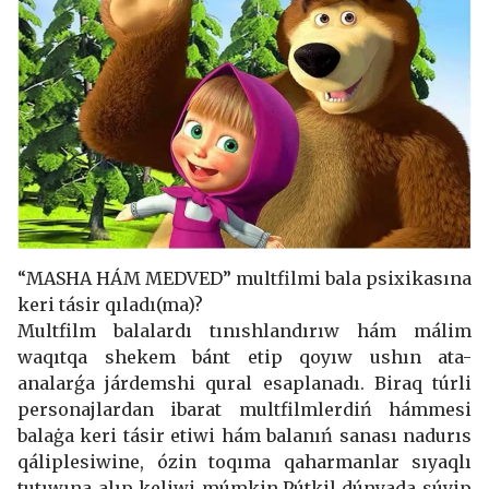
“MASHA HÁM MEDVED” multfilmi bala psixikasına
keri tásir qıladı(ma)?
Multfilm balalardı tınıshlandırıw hám málim
waqıtqa shekem bánt etip qoyıw ushın ata-
analarǵa járdemshi qural esaplanadı. Biraq túrli
personajlardan ibarat multfilmlerdiń hámmesi
balaġa keri tásir etiwi hám balanıń sanası nadurıs
qáliplesiwine, ózin toqıma qaharmanlar sıyaqlı
tutıwına alıp keliwi múmkin.Pútkil dúnyada súyip