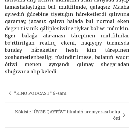
tamashalaytuġın bul multfilmde, qulaqsız Masha
ayıwdıń ġázebine tiyetuġın háreketlerdi qılıwına
qaramay, jazasız qalıwı balada bul normal eken
degen túsinik qáliplesiwine tiykar bolıwı múmkin.
Eger balaǵa ata-anası tárepinen multfilmlar
bo’rttirilgan reallıq ekeni, haqıyqıy turmısda
bunday háreketler hesh kim tárepinen
xoshametlenbesligi túsindirilmese, balanıń waqıt
ótiwi menen aytqandı qılmay shegaradan
shıǵıwına alıp keledi.
Post
navigation
“KINO PODCAST” 6-sanı
Nókiste “ÚYGE QAYTÍW” filminiń premyerası bolıp
ótti