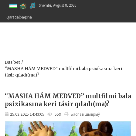
Skip
Shembi, Avgust 8, 2026
to
content
Qaraqalpaqsha
Bas bet
“MASHA HÁM MEDVED” multfilmi bala psixikasına keri
tásir qıladı(ma)?
“MASHA HÁM MEDVED” multfilmi bala
psixikasına keri tásir qıladı(ma)?
25.03.2025 14:43:05
559
Баспаға шығарыў