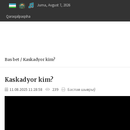
Skip
Juma, Avgust 7, 2026
to
content
Qaraqalpaqsha
Bas bet
Kaskadyor kim?
Kaskadyor kim?
11.08.2025 11:28:58
239
Баспаға шығарыў