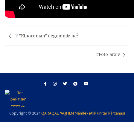
Post
navigation
”Kinoroman” degenimiz ne?
#Foto_arxiv
Copyright © 2024
QARAQALPAQFILM Mámleketlik unitar kárxanası