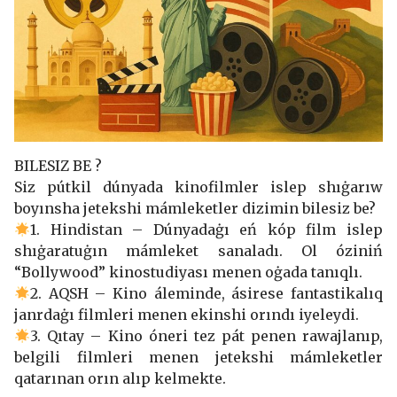
BILESIZ BE ?
Siz pútkil dúnyada kinofilmler islep shıġarıw
boyınsha jetekshi mámleketler dizimin bilesiz be?
1. Hindistan – Dúnyadaġı eń kóp film islep
shıġaratuġın mámleket sanaladı. Ol óziniń
“Bollywood” kinostudiyası menen oġada tanıqlı.
2. AQSH – Kino áleminde, ásirese fantastikalıq
janrdaġı filmleri menen ekinshi orındı iyeleydi.
3. Qıtay – Kino óneri tez pát penen rawajlanıp,
belgili filmleri menen jetekshi mámleketler
qatarınan orın alıp kelmekte.