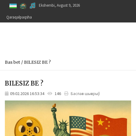
Skip
Ekshembi, Avgust 9, 2026
to
content
Qaraqalpaqsha
Bas bet
BILESIZ BE ?
BILESIZ BE ?
09.02.2026 16:53:34
146
Баспаға шығарыў