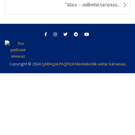
“Kino – millettiń tarıyxın…
Copyright © 2024
QARAQALPAQFILM Mámleketlik unitar kárxanası