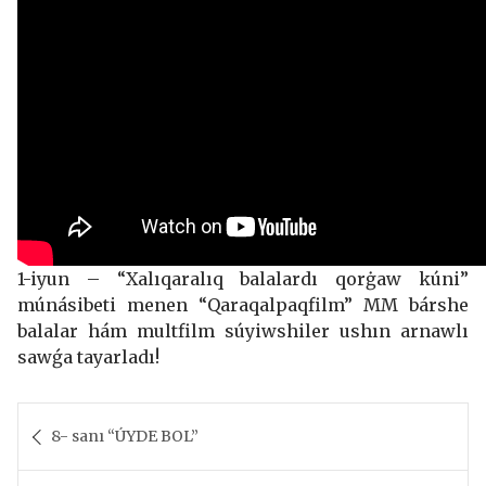
1-iyun – “Xalıqaralıq balalardı qorġaw kúni”
múnásibeti menen “Qaraqalpaqfilm” MM bárshe
balalar hám multfilm súyiwshiler ushın arnawlı
sawǵa tayarladı!
Post
navigation
8- sanı “ÚYDE BOL”