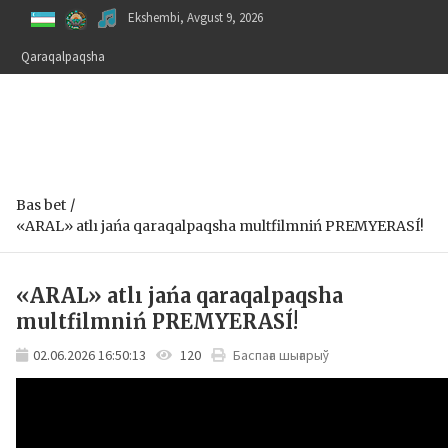
Skip
Ekshembi, Avgust 9, 2026
to
content
Qaraqalpaqsha
Bas bet
«ARAL» atlı jańa qaraqalpaqsha multfilmniń PREMYERASÍ!
«ARAL» atlı jańa qaraqalpaqsha
multfilmniń PREMYERASÍ!
02.06.2026 16:50:13
120
Баспаға шығарыў