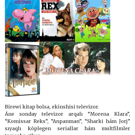
Birewi kitap bolsa, ekinshisi televizor.
Áne sonday televizor arqalı “Morena Klara”,
“Komissar Reks”, “Anpanman”, “Sharki hám Jorj”
sıyaqlı kóplegen seriallar hám multfilmler