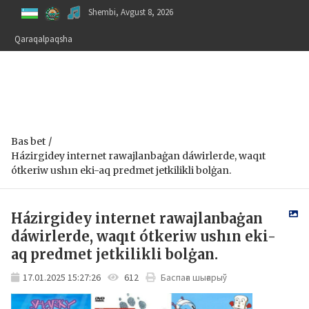
Skip
Shembi, Avgust 8, 2026
to
content
Qaraqalpaqsha
Bas bet
Házirgidey internet rawajlanbaġan dáwirlerde, waqıt
ótkeriw ushın eki-aq predmet jetkilikli bolġan.
Házirgidey internet rawajlanbaġan
dáwirlerde, waqıt ótkeriw ushın eki-
aq predmet jetkilikli bolġan.
17.01.2025 15:27:26
612
Баспаға шығарыў