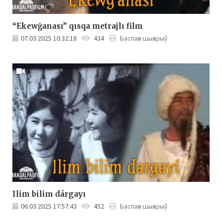
“Ekewġanası” qısqa metrajlı film
07.03.2025 10:32:18
434
Баспаға шығарыў
Ilim bilim dárgayı
06.03.2025 17:57:43
452
Баспаға шығарыў