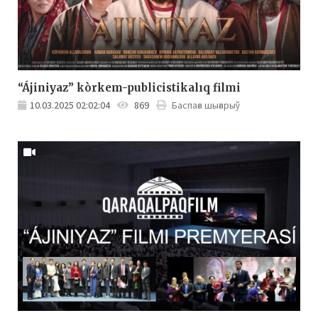
“Ájiniyaz” kòrkem-publicistikalıq filmi
10.03.2025 02:02:04
869
Баспаға шығарыў