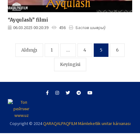
“Ayqulash” filmi
06.03.2025 00:20:39
456
Баспаға шығарыў
Posts
Aldınǵı
1
…
4
5
6
pagination
Keyingisi
Copyright © 2024
QARAQALPAQFILM Mámleketlik unitar kárxanası