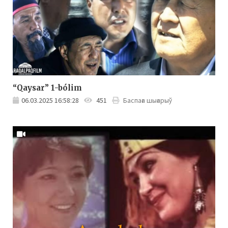
“Qaysar” 1-bólim
06.03.2025 16:58:28
451
Баспаға шығарыў