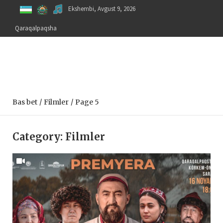
Skip
Ekshembi, Avgust 9, 2026
to
content
Qaraqalpaqsha
Bas bet
Filmler
Page 5
Category:
Filmler