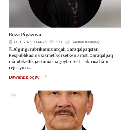
Roza Piyazova
11.03.2025 00:44:26
951
Баспаға шығарыў
🗒Búgingi rubrikamız arqalı Qaraqalpaqstan
Respublikasına xızmet kòrsetken artist, Qaraqalpaq
màmleketlik jas tamashagóylar teatrı aktrisa hàm
rejissyorı…
Dawamın oqıw