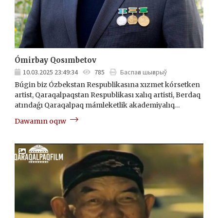
Ómirbay Qosımbetov
10.03.2025 23:49:34
785
Баспаға шығарыў
Búgin biz Ózbekstan Respublikasına xızmet kórsetken
artist, Qaraqalpaqstan Respublikası xalıq artisti, Berdaq
atındaǵı Qaraqalpaq mámleketlik akademiyalıq…
Dawamın oqıw