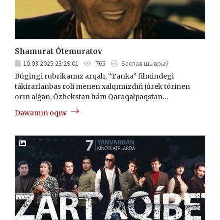
Shamurat Ótemuratov
10.03.2025 23:29:01
765
Баспаға шығарыў
Búgingi rubrikamız arqalı, “Tanka” filmindegi
tákirarlanbas roli menen xalqımızdıń júrek tórinen
orın alġan, Ózbekstan hám Qaraqalpaqstan…
Dawamın oqıw