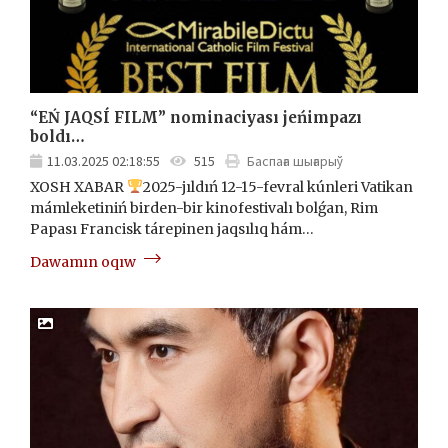
“EŃ JAQSÍ FILM” nominaciyası jeńimpazı
boldı…
11.03.2025 02:18:55
515
Баспаға шығарыў
XOSH XABAR
2025-jıldıń 12-15-fevral kúnleri Vatikan
mámleketiniń birden-bir kinofestivalı bolǵan, Rim
Papası Francisk tárepinen jaqsılıq hám…
Dawamın oqıw