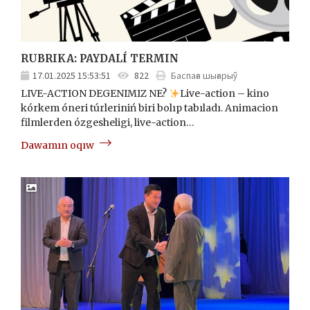
RUBRIKA: PAYDALÍ TERMIN
17.01.2025 15:53:51
822
Баспаға шығарыў
LIVE-ACTION DEGENIMIZ NE?
Live-action – kino
kórkem óneri túrleriniń biri bolıp tabıladı. Animacion
filmlerden ózgesheligi, live-action…
Dawamın oqıw