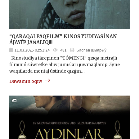
“QARAQALPAQFILM” KINOSTUDIYASÍNAN
ÁJAYÍP JAŃALIQ!!!
11.03.2025 02:51:24
481
Баспаға шығарыў
Kinostudiya tárepinen “TÓMENGI” qısqa metrajlı
filminiń súwretke alıw jumısları juwmaqlanıp, áyne
waqıtlarda montaj ústinde qızġın…
Dawamın oqıw