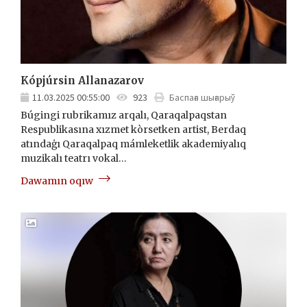
Kópjúrsin Allanazarov
11.03.2025 00:55:00
923
Баспаға шығарыў
Búgingi rubrikamız arqalı, Qaraqalpaqstan
Respublikasına xızmet kòrsetken artist, Berdaq
atındaģı Qaraqalpaq mámleketlik akademiyalıq
muzikalı teatrı vokal…
Dawamın oqıw