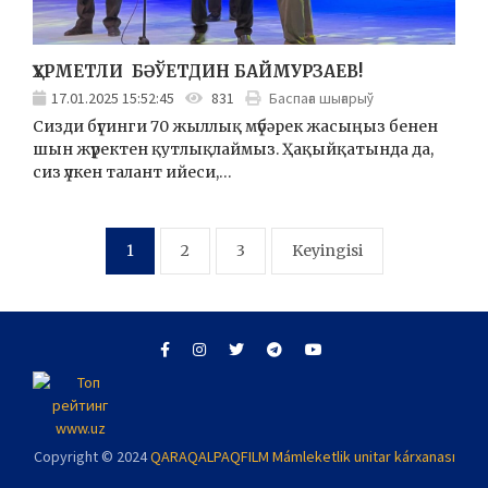
ҲҮРМЕТЛИ БӘЎЕТДИН БАЙМУРЗАЕВ!
17.01.2025 15:52:45
831
Баспаға шығарыў
Сизди бүгинги 70 жыллық мүбәрек жасыңыз бенен
шын жүректен қутлықлаймыз. Ҳақыйқатында да,
сиз үлкен талант ийеси,…
Posts
1
2
3
Keyingisi
pagination
Copyright © 2024
QARAQALPAQFILM Mámleketlik unitar kárxanası