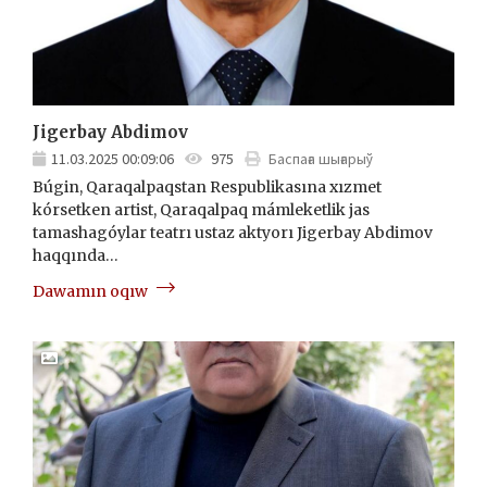
Jigerbay Abdimov
11.03.2025 00:09:06
975
Баспаға шығарыў
Búgin, Qaraqalpaqstan Respublikasına xızmet
kórsetken artist, Qaraqalpaq mámleketlik jas
tamashagóylar teatrı ustaz aktyorı Jigerbay Abdimov
haqqında…
Dawamın oqıw