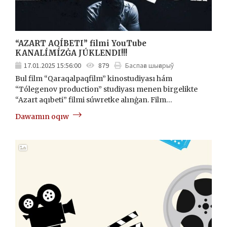
“AZART AQÍBETI” filmi YouTube
KANALÍMÍZĠA JÚKLENDI!!!
17.01.2025 15:56:00
879
Баспаға шығарыў
Bul film “Qaraqalpaqfilm” kinostudiyası hám
“Tólegenov production” studiyası menen birgelikte
“Azart aqıbeti” filmi súwretke alınġan. Film…
Dawamın oqıw