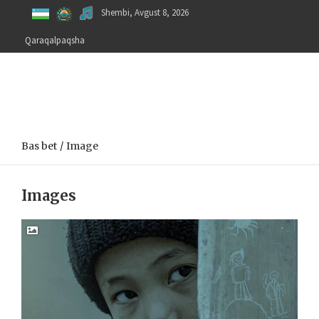
Skip
Shembi, Avgust 8, 2026
to
content
Qaraqalpaqsha
Bas bet
Image
Images